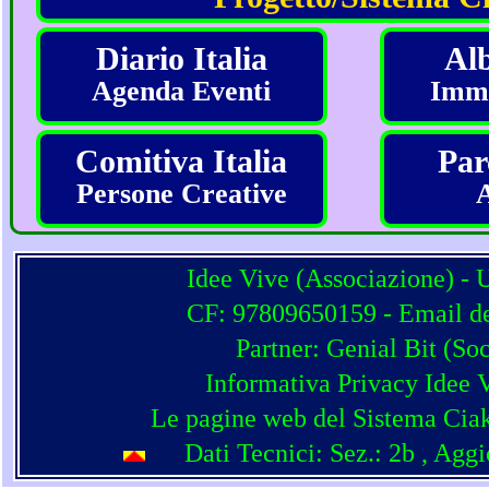
Diario Italia
Alb
Agenda Eventi
Imma
Comitiva Italia
Par
Persone Creative
Idee Vive (Associazione) - 
CF: 97809650159 - Email del
Partner:
Genial Bit
(
Soc
Informativa Privacy Idee 
Le pagine web del Sistema Ciak
Dati Tecnici: Sez.: 2b
, Agg